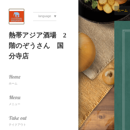
ホーム
language
熱帯アジア酒場 2
階のぞうさん 国
分寺店
Home
ホーム
Menu
メニュー
Take out
テイクアウト