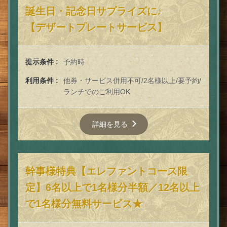
誕生日・記念日サプライズに♪
【デザートプレートサービス】
提示条件
予約時
利用条件
他券・サービス併用不可/2名様以上/要予約/
ランチでのご利用OK
詳細を見る
幹事様特典【エレファントコース限
この店舗情報をシェアする
定】6名以上で1名様分半額／12名以上
クーポン | 熱帯アジア酒場 2階のぞうさん 国分寺店
で1名様分無料サービス★
東京都国分寺市本町３-９-６ ２Ｆ
https://nikainozousan.owst.jp/coupons