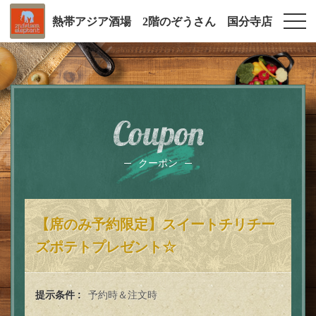
熱帯アジア酒場 2階のぞうさん 国分寺店
Coupon
クーポン
【席のみ予約限定】スイートチリチー
ズポテトプレゼント☆
提示条件
予約時＆注文時