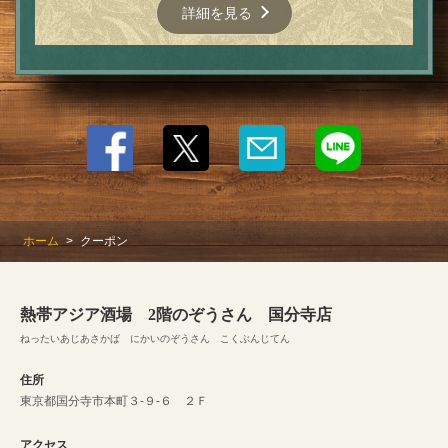
詳細を見る
ホーム
クーポン
熱帯アジア酒場 2階のぞうさん 国分寺店
ねったいあじあさかば にかいのぞうさん こくぶんじてん
住所
東京都国分寺市本町３-９-６ ２Ｆ
アクセス