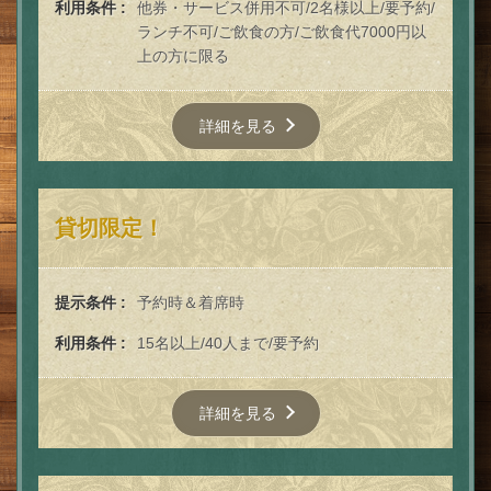
利用条件
他券・サービス併用不可/2名様以上/要予約/
ランチ不可/ご飲食の方/ご飲食代7000円以
上の方に限る
詳細を見る
貸切限定！
提示条件
予約時＆着席時
利用条件
15名以上/40人まで/要予約
詳細を見る